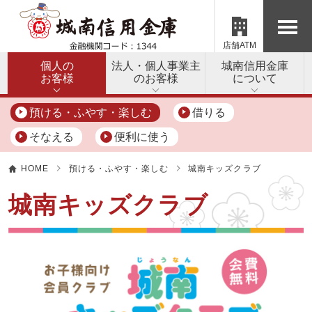
店舗ATM
個人の
法人・個人事業主
城南信用金庫
お客様
のお客様
について
預ける・ふやす・楽しむ
借りる
そなえる
便利に使う
HOME
預ける・ふやす・楽しむ
城南キッズクラブ
城南キッズクラブ