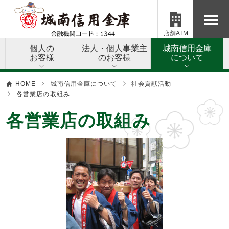
店舗ATM
個人の
法人・個人事業主
城南信用金庫
お客様
のお客様
について
HOME
城南信用金庫について
社会貢献活動
各営業店の取組み
各営業店の取組み